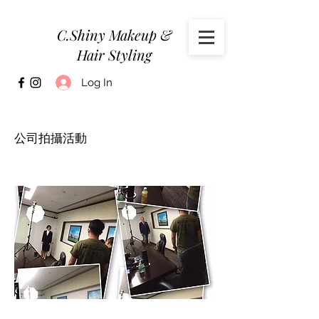
C.Shiny Makeup &
Hair Styling
Log In
公司拍攝活動