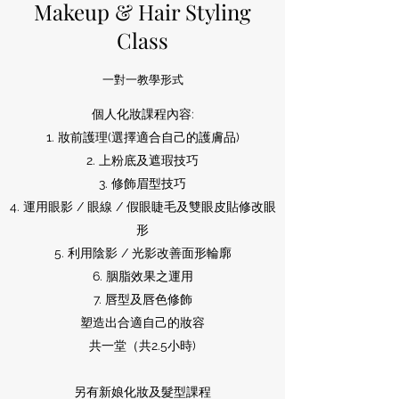
Makeup & Hair Styling
Class
一對一教學形式
個人化妝課程內容:
1. 妝前護理(選擇適合自己的護膚品)
2. 上粉底及遮瑕技巧
3. 修飾眉型技巧
4. 運用眼影 / 眼線 / 假眼睫毛及雙眼皮貼修改眼
形
5. 利用陰影 / 光影改善面形輪廓
6. 胭脂效果之運用
7. 唇型及唇色修飾
塑造出合適自己的妝容
共一堂（共2.5小時)
另有新娘化妝及髮型課程