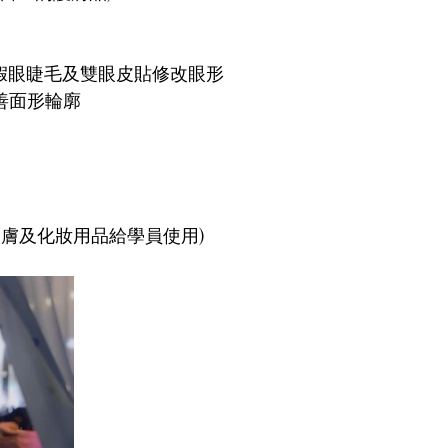
線 / 假眼睫毛及雙眼皮貼修改眼形
改善面形輪廓
護膚及化妝用品給學員使用)