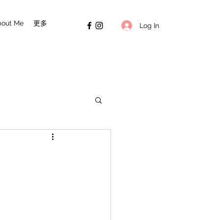
bout Me
更多
Log In