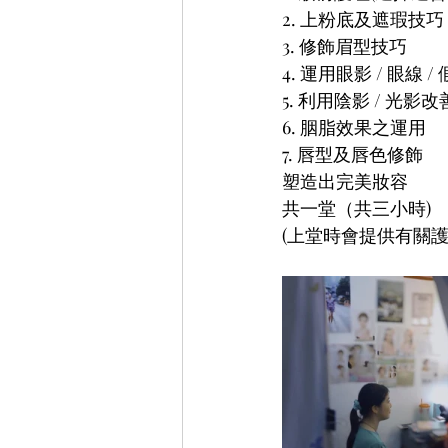
2. 上粉底及遮瑕技巧
3. 修飾眉型技巧
4. 運用眼影 / 眼
5. 利用陰影 / 光影
6. 胭脂效果之運用
7. 唇型及唇色修飾
塑造出完美妝容
共一堂（共三小時)
(上堂時會提供有關